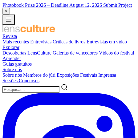
Photobook Prize 2026
– Deadline August 12, 2026
Submit Project
×
Revista
Mais recentes
Entrevistas
Críticas de livros
Entrevistas em vídeo
Explorar
Descobertas LensCulture
Galerias de vencedores
Vídeos do festival
Aprender
Guias gratuitos
Sobre nós
Sobre nós
Membros do júri
Exposições
Festivais
Imprensa
Sessões
Concursos