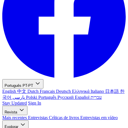
Português
PT-PT
English
中文
Dutch
Français
Deutsch
Ελληνικά
Italiano
日本語
한
국어
پارسی
Polski
Português
Русский
Español
עברית
Stay Updated
Sign In
Revista
Mais recentes
Entrevistas
Críticas de livros
Entrevistas em vídeo
Explorar