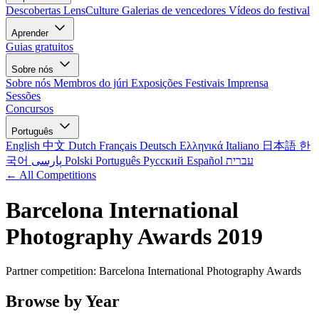
Descobertas LensCulture
Galerias de vencedores
Vídeos do festival
Aprender
Guias gratuitos
Sobre nós
Sobre nós
Membros do júri
Exposições
Festivais
Imprensa
Sessões
Concursos
Português
English
中文
Dutch
Français
Deutsch
Ελληνικά
Italiano
日本語
한
국어
پارسی
Polski
Português
Русский
Español
עברית
← All Competitions
Barcelona International
Photography Awards 2019
Partner competition: Barcelona International Photography Awards
Browse by Year