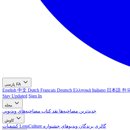
FA
پارسی
English
中文
Dutch
Français
Deutsch
Ελληνικά
Italiano
日本語
한
Stay Updated
Sign In
مجله
جدیدترین
مصاحبه‌ها
نقد کتاب
مصاحبه‌های ویدیویی
کاوش
گالری برندگان
ویدیوهای جشنواره
کشفیات LensCulture