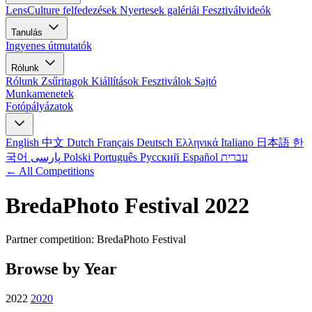
LensCulture felfedezések
Nyertesek galériái
Fesztiválvideók
Tanulás
Ingyenes útmutatók
Rólunk
Rólunk
Zsűritagok
Kiállítások
Fesztiválok
Sajtó
Munkamenetek
Fotópályázatok
English
中文
Dutch
Français
Deutsch
Ελληνικά
Italiano
日本語
한
국어
پارسی
Polski
Português
Русский
Español
עברית
← All Competitions
BredaPhoto Festival 2022
Partner competition: BredaPhoto Festival
Browse by Year
2022
2020