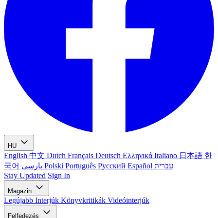
HU
English
中文
Dutch
Français
Deutsch
Ελληνικά
Italiano
日本語
한
국어
پارسی
Polski
Português
Русский
Español
עברית
Stay Updated
Sign In
Magazin
Legújabb
Interjúk
Könyvkritikák
Videóinterjúk
Felfedezés