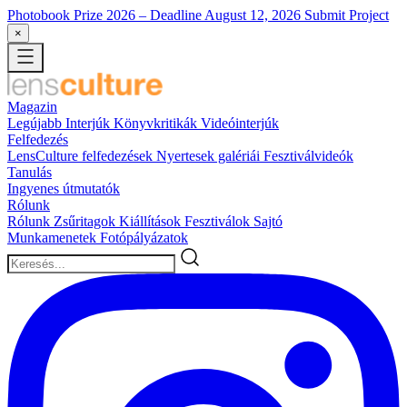
Photobook Prize 2026
– Deadline August 12, 2026
Submit Project
×
Magazin
Legújabb
Interjúk
Könyvkritikák
Videóinterjúk
Felfedezés
LensCulture felfedezések
Nyertesek galériái
Fesztiválvideók
Tanulás
Ingyenes útmutatók
Rólunk
Rólunk
Zsűritagok
Kiállítások
Fesztiválok
Sajtó
Munkamenetek
Fotópályázatok