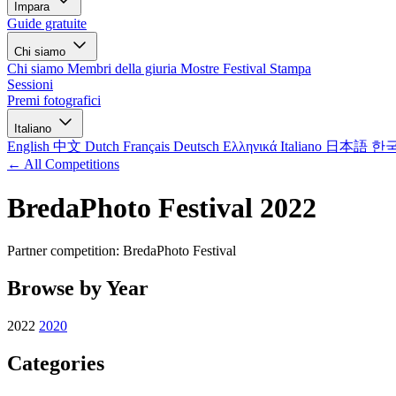
Impara
Guide gratuite
Chi siamo
Chi siamo
Membri della giuria
Mostre
Festival
Stampa
Sessioni
Premi fotografici
Italiano
English
中文
Dutch
Français
Deutsch
Ελληνικά
Italiano
日本語
한
← All Competitions
BredaPhoto Festival 2022
Partner competition: BredaPhoto Festival
Browse by Year
2022
2020
Categories