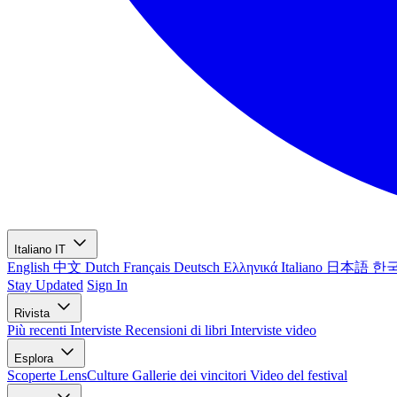
Italiano
IT
English
中文
Dutch
Français
Deutsch
Ελληνικά
Italiano
日本語
한
Stay Updated
Sign In
Rivista
Più recenti
Interviste
Recensioni di libri
Interviste video
Esplora
Scoperte LensCulture
Gallerie dei vincitori
Video del festival