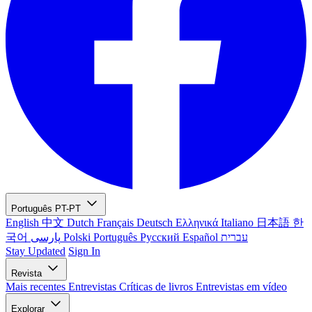
Português
PT-PT
English
中文
Dutch
Français
Deutsch
Ελληνικά
Italiano
日本語
한
국어
پارسی
Polski
Português
Русский
Español
עברית
Stay Updated
Sign In
Revista
Mais recentes
Entrevistas
Críticas de livros
Entrevistas em vídeo
Explorar