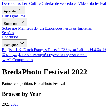
Descobertas LensCulture
Galerias de vencedores
Vídeos do festival
Aprender
Guias gratuitos
Sobre nós
Sobre nós
Membros do júri
Exposições
Festivais
Imprensa
Sessões
Concursos
Português
English
中文
Dutch
Français
Deutsch
Ελληνικά
Italiano
日本語
한
국어
پارسی
Polski
Português
Русский
Español
עברית
← All Competitions
BredaPhoto Festival 2022
Partner competition: BredaPhoto Festival
Browse by Year
2022
2020