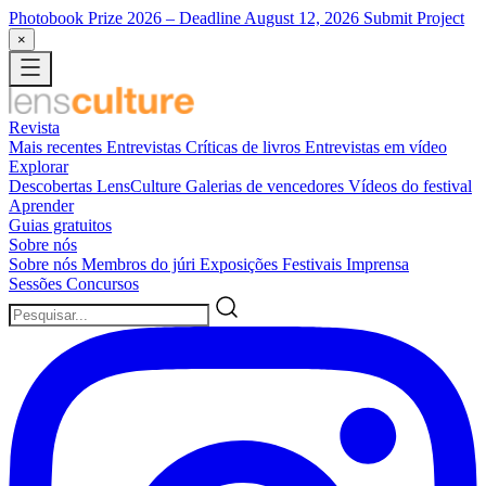
Photobook Prize 2026
– Deadline August 12, 2026
Submit Project
×
Revista
Mais recentes
Entrevistas
Críticas de livros
Entrevistas em vídeo
Explorar
Descobertas LensCulture
Galerias de vencedores
Vídeos do festival
Aprender
Guias gratuitos
Sobre nós
Sobre nós
Membros do júri
Exposições
Festivais
Imprensa
Sessões
Concursos