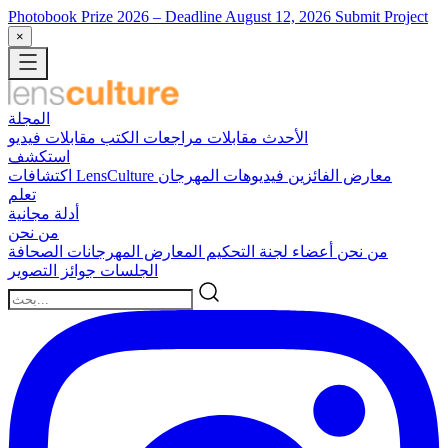
Photobook Prize 2026
– Deadline August 12, 2026
Submit Project
×
المجلة
الأحدث
مقابلات
مراجعات الكتب
مقابلات فيديو
استكشف
معارض الفائزين
فيديوهات المهرجان
اكتشافات LensCulture
تعلم
أدلة مجانية
من نحن
من نحن
أعضاء لجنة التحكيم
المعارض
المهرجانات
الصحافة
الجلسات
جوائز التصوير