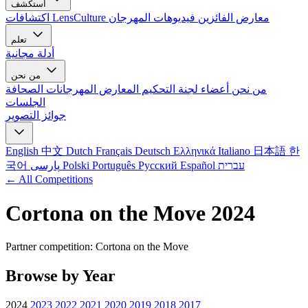
استكشف
معارض الفائزين
فيديوهات المهرجان
اكتشافات LensCulture
تعلم
أدلة مجانية
من نحن
من نحن
أعضاء لجنة التحكيم
المعارض
المهرجانات
الصحافة
الجلسات
جوائز التصوير
English
中文
Dutch
Français
Deutsch
Ελληνικά
Italiano
日本語
한
עברית
Español
Русский
Português
Polski
پارسی
국어
← All Competitions
Cortona on the Move 2024
Partner competition: Cortona on the Move
Browse by Year
2024
2023
2022
2021
2020
2019
2018
2017