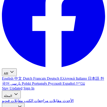
AR
English
中文
Dutch
Français
Deutsch
Ελληνικά
Italiano
日本語
한
עברית
Español
Русский
Português
Polski
پارسی
국어
Stay Updated
Sign In
المجلة
الأحدث
مقابلات
مراجعات الكتب
مقابلات فيديو