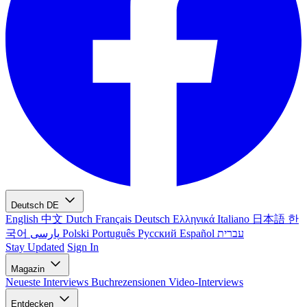
Deutsch
DE
English
中文
Dutch
Français
Deutsch
Ελληνικά
Italiano
日本語
한
국어
پارسی
Polski
Português
Русский
Español
עברית
Stay Updated
Sign In
Magazin
Neueste
Interviews
Buchrezensionen
Video-Interviews
Entdecken