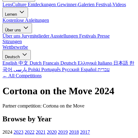
LensCulture Entdeckungen
Gewinner-Galerien
Festival-Videos
Lernen
Kostenlose Anleitungen
Über uns
Über uns
Jurymitglieder
Ausstellungen
Festivals
Presse
Sitzungen
Wettbewerbe
Deutsch
English
中文
Dutch
Français
Deutsch
Ελληνικά
Italiano
日本語
한
국어
پارسی
Polski
Português
Русский
Español
עברית
← All Competitions
Cortona on the Move 2024
Partner competition: Cortona on the Move
Browse by Year
2024
2023
2022
2021
2020
2019
2018
2017