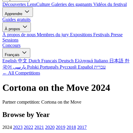
Découvertes LensCulture
Galeries des gagnants
Vidéos du festival
Apprendre
Guides gratuits
À propos
À propos de nous
Membres du jury
Expositions
Festivals
Presse
Sessions
Concours
Français
English
中文
Dutch
Français
Deutsch
Ελληνικά
Italiano
日本語
한
국어
پارسی
Polski
Português
Русский
Español
עברית
← All Competitions
Cortona on the Move 2024
Partner competition: Cortona on the Move
Browse by Year
2024
2023
2022
2021
2020
2019
2018
2017