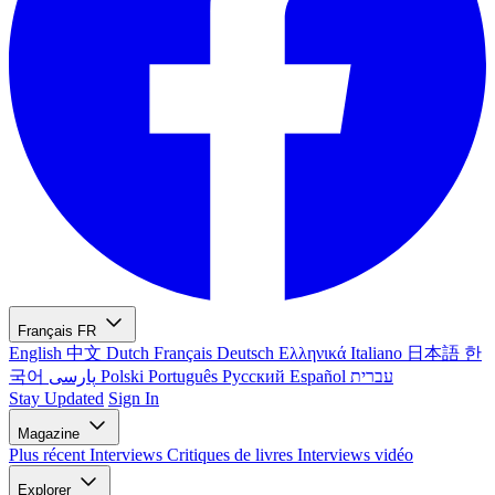
Français
FR
English
中文
Dutch
Français
Deutsch
Ελληνικά
Italiano
日本語
한
국어
پارسی
Polski
Português
Русский
Español
עברית
Stay Updated
Sign In
Magazine
Plus récent
Interviews
Critiques de livres
Interviews vidéo
Explorer