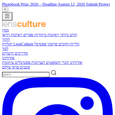
Photobook Prize 2026
– Deadline August 12, 2026
Submit Project
×
מגזין
חדש ביותר
ראיונות
ביקורות ספרים
ראיונות וידאו
חקור
גלריות הזוכים
סרטוני פסטיבל
תגליות LensCulture
למד
מדריכים חינמיים
אודותינו
אודותינו
חברי השופטים
תערוכות
פסטיבלים
עיתונות
סשנים
פרסי צילום