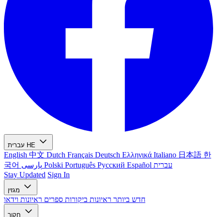
HE
עברית
English
中文
Dutch
Français
Deutsch
Ελληνικά
Italiano
日本語
한
עברית
Español
Русский
Português
Polski
پارسی
국어
Stay Updated
Sign In
מגזין
חדש ביותר
ראיונות
ביקורות ספרים
ראיונות וידאו
חקור