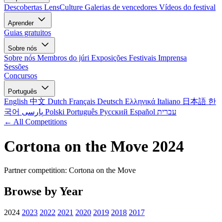
Descobertas LensCulture
Galerias de vencedores
Vídeos do festival
Aprender
Guias gratuitos
Sobre nós
Sobre nós
Membros do júri
Exposições
Festivais
Imprensa
Sessões
Concursos
Português
English
中文
Dutch
Français
Deutsch
Ελληνικά
Italiano
日本語
한
국어
پارسی
Polski
Português
Русский
Español
עברית
← All Competitions
Cortona on the Move 2024
Partner competition: Cortona on the Move
Browse by Year
2024
2023
2022
2021
2020
2019
2018
2017