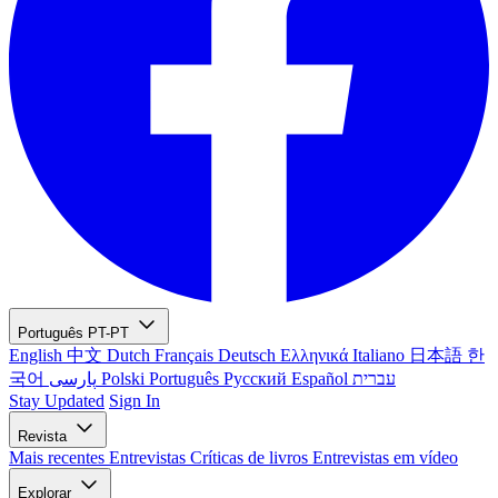
Português
PT-PT
English
中文
Dutch
Français
Deutsch
Ελληνικά
Italiano
日本語
한
국어
پارسی
Polski
Português
Русский
Español
עברית
Stay Updated
Sign In
Revista
Mais recentes
Entrevistas
Críticas de livros
Entrevistas em vídeo
Explorar