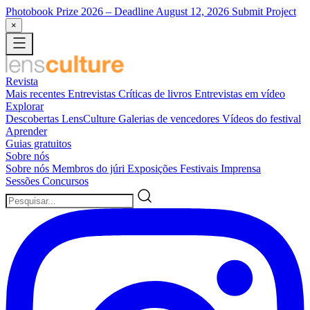
Photobook Prize 2026
– Deadline August 12, 2026
Submit Project
×
Revista
Mais recentes
Entrevistas
Críticas de livros
Entrevistas em vídeo
Explorar
Descobertas LensCulture
Galerias de vencedores
Vídeos do festival
Aprender
Guias gratuitos
Sobre nós
Sobre nós
Membros do júri
Exposições
Festivais
Imprensa
Sessões
Concursos