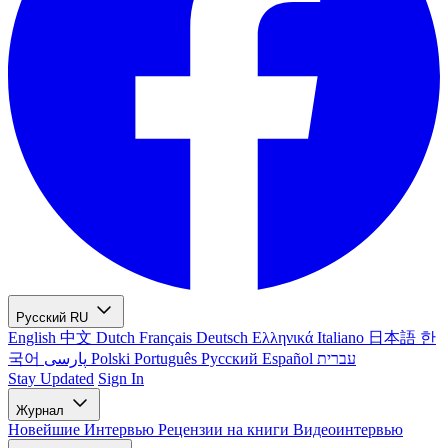
Русский
RU
English
中文
Dutch
Français
Deutsch
Ελληνικά
Italiano
日本語
한
국어
پارسی
Polski
Português
Русский
Español
עברית
Stay Updated
Sign In
Журнал
Новейшие
Интервью
Рецензии на книги
Видеоинтервью