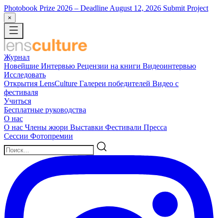
Photobook Prize 2026
– Deadline August 12, 2026
Submit Project
×
Журнал
Новейшие
Интервью
Рецензии на книги
Видеоинтервью
Исследовать
Открытия LensCulture
Галереи победителей
Видео с
фестиваля
Учиться
Бесплатные руководства
О нас
О нас
Члены жюри
Выставки
Фестивали
Пресса
Сессии
Фотопремии