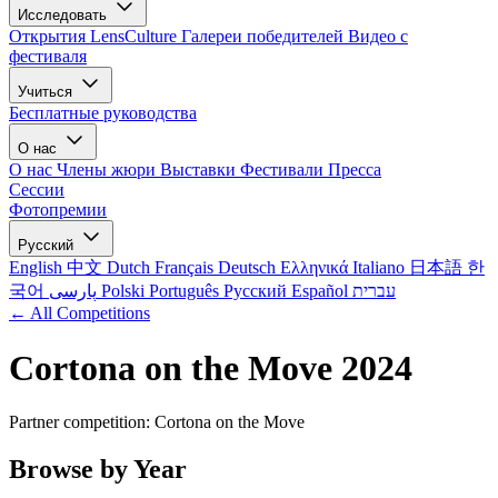
Исследовать
Открытия LensCulture
Галереи победителей
Видео с
фестиваля
Учиться
Бесплатные руководства
О нас
О нас
Члены жюри
Выставки
Фестивали
Пресса
Сессии
Фотопремии
Русский
English
中文
Dutch
Français
Deutsch
Ελληνικά
Italiano
日本語
한
국어
پارسی
Polski
Português
Русский
Español
עברית
← All Competitions
Cortona on the Move 2024
Partner competition: Cortona on the Move
Browse by Year