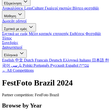
Εξερεύνηση
Ανακαλύψεις LensCulture
Γκαλερί νικητών
Βίντεο φεστιβάλ
Μάθηση
Δωρεάν οδηγοί
Σχετικά με εμάς
Σχετικά με εμάς
Μέλη κριτικής επιτροπής
Εκθέσεις
Φεστιβάλ
Τύπος
Συνεδρίες
Διαγωνισμοί
Ελληνικά
English
中文
Dutch
Français
Deutsch
Ελληνικά
Italiano
日本語
한
국어
پارسی
Polski
Português
Русский
Español
עברית
← All Competitions
FestFoto Brazil 2024
Partner competition: FestFoto Brazil
Browse by Year