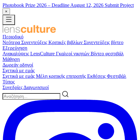
Photobook Prize 2026
– Deadline August 12, 2026
Submit Project
×
Περιοδικό
Νεότερα
Συνεντεύξεις
Κριτικές βιβλίων
Συνεντεύξεις βίντεο
Εξερεύνηση
Ανακαλύψεις LensCulture
Γκαλερί νικητών
Βίντεο φεστιβάλ
Μάθηση
Δωρεάν οδηγοί
Σχετικά με εμάς
Σχετικά με εμάς
Μέλη κριτικής επιτροπής
Εκθέσεις
Φεστιβάλ
Τύπος
Συνεδρίες
Διαγωνισμοί