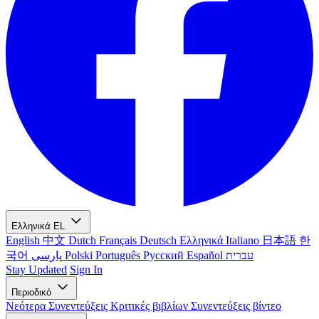
Ελληνικά
EL
English
中文
Dutch
Français
Deutsch
Ελληνικά
Italiano
日本語
한
국어
پارسی
Polski
Português
Русский
Español
עברית
Stay Updated
Sign In
Περιοδικό
Νεότερα
Συνεντεύξεις
Κριτικές βιβλίων
Συνεντεύξεις βίντεο