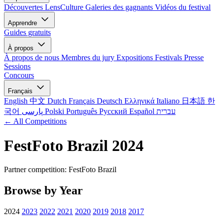
Découvertes LensCulture
Galeries des gagnants
Vidéos du festival
Apprendre
Guides gratuits
À propos
À propos de nous
Membres du jury
Expositions
Festivals
Presse
Sessions
Concours
Français
English
中文
Dutch
Français
Deutsch
Ελληνικά
Italiano
日本語
한
국어
پارسی
Polski
Português
Русский
Español
עברית
← All Competitions
FestFoto Brazil 2024
Partner competition: FestFoto Brazil
Browse by Year
2024
2023
2022
2021
2020
2019
2018
2017