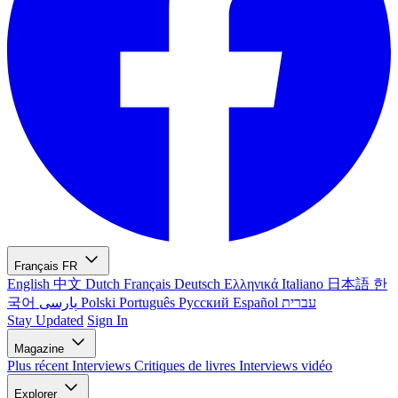
Français
FR
English
中文
Dutch
Français
Deutsch
Ελληνικά
Italiano
日本語
한
국어
پارسی
Polski
Português
Русский
Español
עברית
Stay Updated
Sign In
Magazine
Plus récent
Interviews
Critiques de livres
Interviews vidéo
Explorer