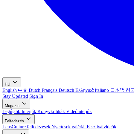
HU
English
中文
Dutch
Français
Deutsch
Ελληνικά
Italiano
日本語
한
Stay Updated
Sign In
Magazin
Legújabb
Interjúk
Könyvkritikák
Videóinterjúk
Felfedezés
LensCulture felfedezések
Nyertesek galériái
Fesztiválvideók