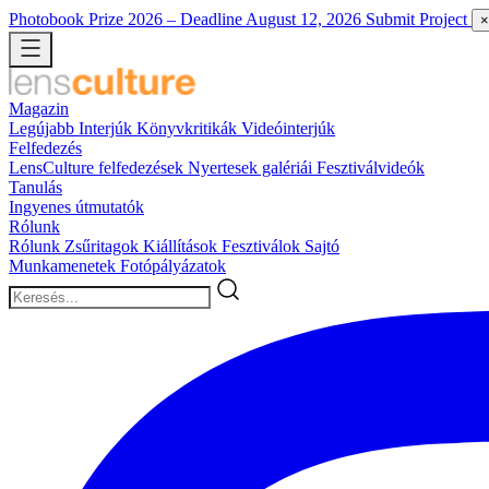
Photobook Prize 2026
– Deadline August 12, 2026
Submit Project
×
Magazin
Legújabb
Interjúk
Könyvkritikák
Videóinterjúk
Felfedezés
LensCulture felfedezések
Nyertesek galériái
Fesztiválvideók
Tanulás
Ingyenes útmutatók
Rólunk
Rólunk
Zsűritagok
Kiállítások
Fesztiválok
Sajtó
Munkamenetek
Fotópályázatok