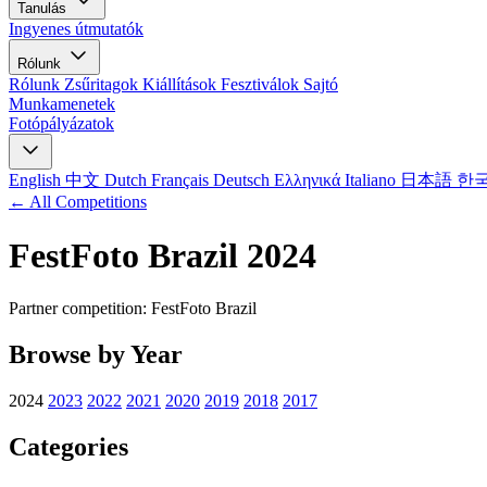
Tanulás
Ingyenes útmutatók
Rólunk
Rólunk
Zsűritagok
Kiállítások
Fesztiválok
Sajtó
Munkamenetek
Fotópályázatok
English
中文
Dutch
Français
Deutsch
Ελληνικά
Italiano
日本語
한
← All Competitions
FestFoto Brazil 2024
Partner competition: FestFoto Brazil
Browse by Year
2024
2023
2022
2021
2020
2019
2018
2017
Categories