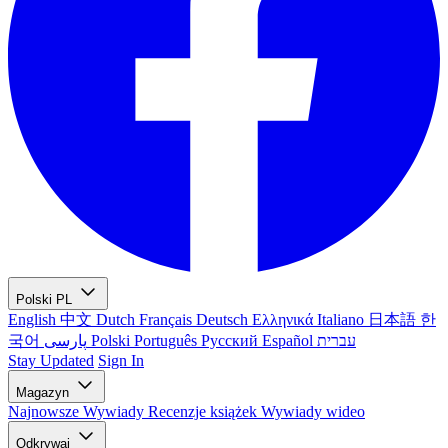
Polski
PL
English
中文
Dutch
Français
Deutsch
Ελληνικά
Italiano
日本語
한
국어
پارسی
Polski
Português
Русский
Español
עברית
Stay Updated
Sign In
Magazyn
Najnowsze
Wywiady
Recenzje książek
Wywiady wideo
Odkrywaj