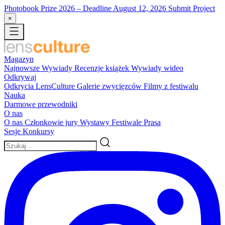
Photobook Prize 2026
– Deadline August 12, 2026
Submit Project
×
Magazyn
Najnowsze
Wywiady
Recenzje książek
Wywiady wideo
Odkrywaj
Odkrycia LensCulture
Galerie zwycięzców
Filmy z festiwalu
Nauka
Darmowe przewodniki
O nas
O nas
Członkowie jury
Wystawy
Festiwale
Prasa
Sesje
Konkursy