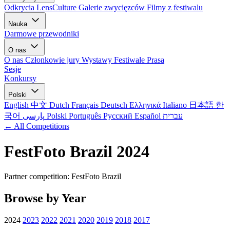
Odkrycia LensCulture
Galerie zwycięzców
Filmy z festiwalu
Nauka
Darmowe przewodniki
O nas
O nas
Członkowie jury
Wystawy
Festiwale
Prasa
Sesje
Konkursy
Polski
English
中文
Dutch
Français
Deutsch
Ελληνικά
Italiano
日本語
한
국어
پارسی
Polski
Português
Русский
Español
עברית
← All Competitions
FestFoto Brazil 2024
Partner competition: FestFoto Brazil
Browse by Year
2024
2023
2022
2021
2020
2019
2018
2017