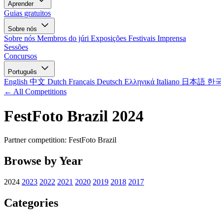
Aprender
Guias gratuitos
Sobre nós
Sobre nós
Membros do júri
Exposições
Festivais
Imprensa
Sessões
Concursos
Português
English
中文
Dutch
Français
Deutsch
Ελληνικά
Italiano
日本語
한
← All Competitions
FestFoto Brazil 2024
Partner competition: FestFoto Brazil
Browse by Year
2024
2023
2022
2021
2020
2019
2018
2017
Categories