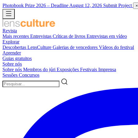
Photobook Prize 2026
– Deadline August 12, 2026
Submit Project
×
Revista
Mais recentes
Entrevistas
Críticas de livros
Entrevistas em vídeo
Explorar
Descobertas LensCulture
Galerias de vencedores
Vídeos do festival
Aprender
Guias gratuitos
Sobre nós
Sobre nós
Membros do júri
Exposições
Festivais
Imprensa
Sessões
Concursos