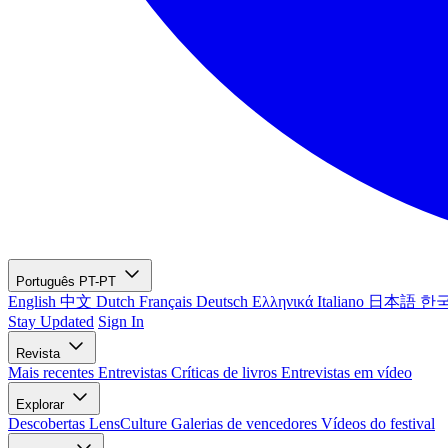
Português
PT-PT
English
中文
Dutch
Français
Deutsch
Ελληνικά
Italiano
日本語
한
Stay Updated
Sign In
Revista
Mais recentes
Entrevistas
Críticas de livros
Entrevistas em vídeo
Explorar
Descobertas LensCulture
Galerias de vencedores
Vídeos do festival