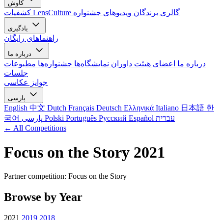
کاوش
گالری برندگان
ویدیوهای جشنواره
کشفیات LensCulture
یادگیری
راهنماهای رایگان
درباره ما
درباره ما
اعضای هیئت داوران
نمایشگاه‌ها
جشنواره‌ها
مطبوعات
جلسات
جوایز عکاسی
پارسی
English
中文
Dutch
Français
Deutsch
Ελληνικά
Italiano
日本語
한
עברית
Español
Русский
Português
Polski
پارسی
국어
← All Competitions
Focus on the Story 2021
Partner competition: Focus on the Story
Browse by Year
2021
2019
2018