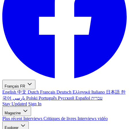
Français
FR
English
中文
Dutch
Français
Deutsch
Ελληνικά
Italiano
日本語
한
국어
پارسی
Polski
Português
Русский
Español
עברית
Stay Updated
Sign In
Magazine
Plus récent
Interviews
Critiques de livres
Interviews vidéo
Explorer