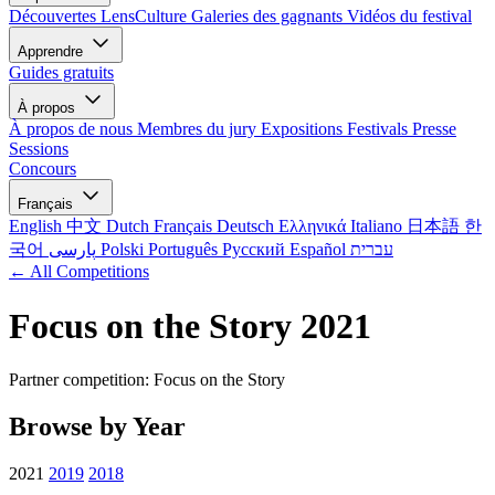
Découvertes LensCulture
Galeries des gagnants
Vidéos du festival
Apprendre
Guides gratuits
À propos
À propos de nous
Membres du jury
Expositions
Festivals
Presse
Sessions
Concours
Français
English
中文
Dutch
Français
Deutsch
Ελληνικά
Italiano
日本語
한
국어
پارسی
Polski
Português
Русский
Español
עברית
← All Competitions
Focus on the Story 2021
Partner competition: Focus on the Story
Browse by Year
2021
2019
2018