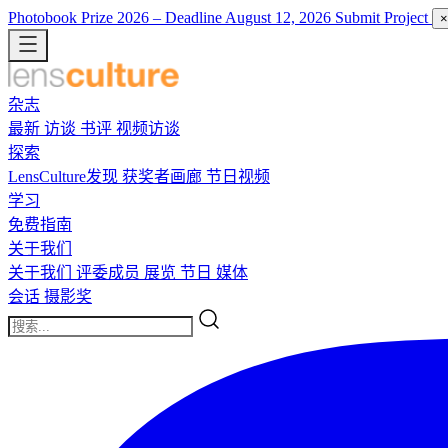
Photobook Prize 2026
– Deadline August 12, 2026
Submit Project
×
杂志
最新
访谈
书评
视频访谈
探索
LensCulture发现
获奖者画廊
节日视频
学习
免费指南
关于我们
关于我们
评委成员
展览
节日
媒体
会话
摄影奖