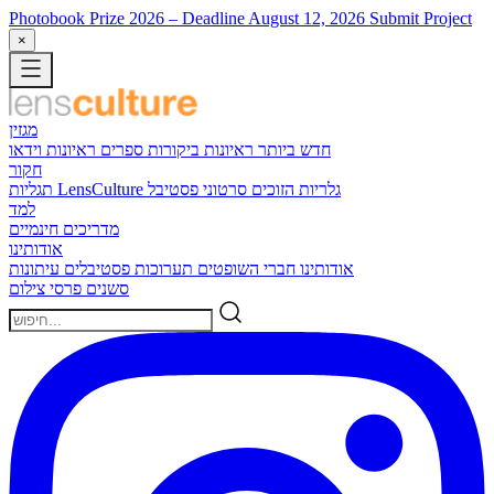
Photobook Prize 2026
– Deadline August 12, 2026
Submit Project
×
מגזין
חדש ביותר
ראיונות
ביקורות ספרים
ראיונות וידאו
חקור
גלריות הזוכים
סרטוני פסטיבל
תגליות LensCulture
למד
מדריכים חינמיים
אודותינו
אודותינו
חברי השופטים
תערוכות
פסטיבלים
עיתונות
סשנים
פרסי צילום