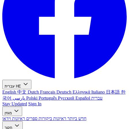
HE
עברית
English
中文
Dutch
Français
Deutsch
Ελληνικά
Italiano
日本語
한
עברית
Español
Русский
Português
Polski
پارسی
국어
Stay Updated
Sign In
מגזין
חדש ביותר
ראיונות
ביקורות ספרים
ראיונות וידאו
חקור