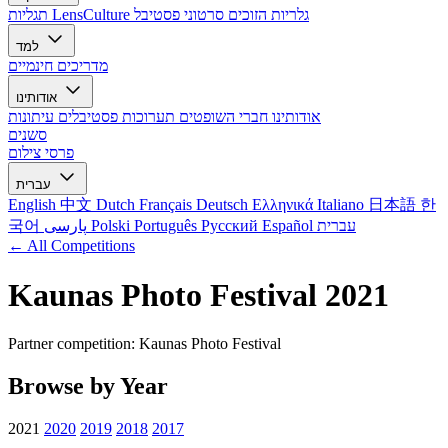
גלריות הזוכים
סרטוני פסטיבל
תגליות LensCulture
למד
מדריכים חינמיים
אודותינו
אודותינו
חברי השופטים
תערוכות
פסטיבלים
עיתונות
סשנים
פרסי צילום
עברית
English
中文
Dutch
Français
Deutsch
Ελληνικά
Italiano
日本語
한
עברית
Español
Русский
Português
Polski
پارسی
국어
← All Competitions
Kaunas Photo Festival 2021
Partner competition: Kaunas Photo Festival
Browse by Year
2021
2020
2019
2018
2017