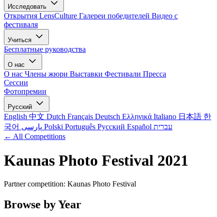
Исследовать
Открытия LensCulture
Галереи победителей
Видео с
фестиваля
Учиться
Бесплатные руководства
О нас
О нас
Члены жюри
Выставки
Фестивали
Пресса
Сессии
Фотопремии
Русский
English
中文
Dutch
Français
Deutsch
Ελληνικά
Italiano
日本語
한
국어
پارسی
Polski
Português
Русский
Español
עברית
← All Competitions
Kaunas Photo Festival 2021
Partner competition: Kaunas Photo Festival
Browse by Year