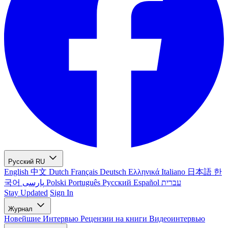
Русский
RU
English
中文
Dutch
Français
Deutsch
Ελληνικά
Italiano
日本語
한
국어
پارسی
Polski
Português
Русский
Español
עברית
Stay Updated
Sign In
Журнал
Новейшие
Интервью
Рецензии на книги
Видеоинтервью