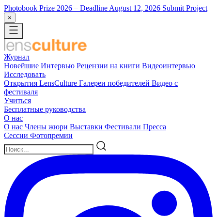
Photobook Prize 2026
– Deadline August 12, 2026
Submit Project
×
Журнал
Новейшие
Интервью
Рецензии на книги
Видеоинтервью
Исследовать
Открытия LensCulture
Галереи победителей
Видео с
фестиваля
Учиться
Бесплатные руководства
О нас
О нас
Члены жюри
Выставки
Фестивали
Пресса
Сессии
Фотопремии