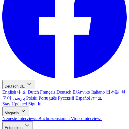
Deutsch
DE
English
中文
Dutch
Français
Deutsch
Ελληνικά
Italiano
日本語
한
국어
پارسی
Polski
Português
Русский
Español
עברית
Stay Updated
Sign In
Magazin
Neueste
Interviews
Buchrezensionen
Video-Interviews
Entdecken