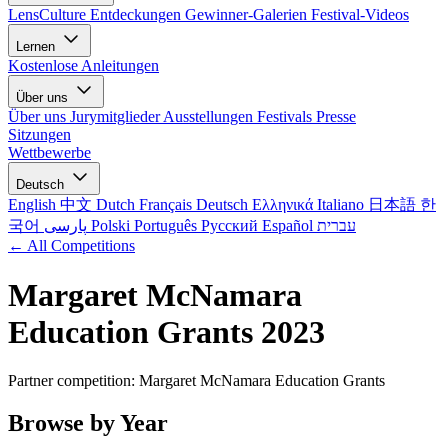
LensCulture Entdeckungen
Gewinner-Galerien
Festival-Videos
Lernen
Kostenlose Anleitungen
Über uns
Über uns
Jurymitglieder
Ausstellungen
Festivals
Presse
Sitzungen
Wettbewerbe
Deutsch
English
中文
Dutch
Français
Deutsch
Ελληνικά
Italiano
日本語
한
국어
پارسی
Polski
Português
Русский
Español
עברית
← All Competitions
Margaret McNamara
Education Grants 2023
Partner competition: Margaret McNamara Education Grants
Browse by Year