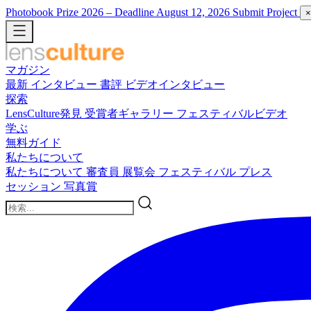
Photobook Prize 2026
– Deadline August 12, 2026
Submit Project
×
マガジン
最新
インタビュー
書評
ビデオインタビュー
探索
LensCulture発見
受賞者ギャラリー
フェスティバルビデオ
学ぶ
無料ガイド
私たちについて
私たちについて
審査員
展覧会
フェスティバル
プレス
セッション
写真賞