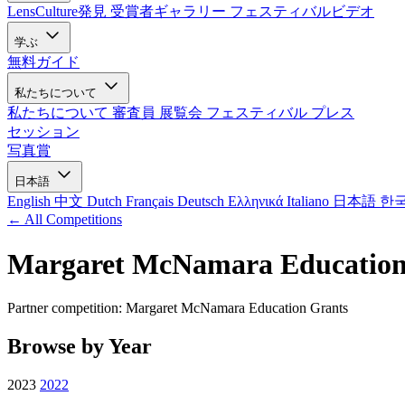
LensCulture発見
受賞者ギャラリー
フェスティバルビデオ
学ぶ
無料ガイド
私たちについて
私たちについて
審査員
展覧会
フェスティバル
プレス
セッション
写真賞
日本語
English
中文
Dutch
Français
Deutsch
Ελληνικά
Italiano
日本語
한
← All Competitions
Margaret McNamara Education
Partner competition: Margaret McNamara Education Grants
Browse by Year
2023
2022