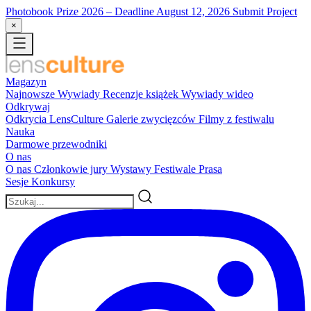
Photobook Prize 2026
– Deadline August 12, 2026
Submit Project
×
Magazyn
Najnowsze
Wywiady
Recenzje książek
Wywiady wideo
Odkrywaj
Odkrycia LensCulture
Galerie zwycięzców
Filmy z festiwalu
Nauka
Darmowe przewodniki
O nas
O nas
Członkowie jury
Wystawy
Festiwale
Prasa
Sesje
Konkursy