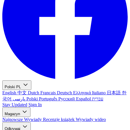
Polski
PL
English
中文
Dutch
Français
Deutsch
Ελληνικά
Italiano
日本語
한
국어
پارسی
Polski
Português
Русский
Español
עברית
Stay Updated
Sign In
Magazyn
Najnowsze
Wywiady
Recenzje książek
Wywiady wideo
Odkrywaj