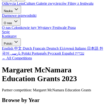
Odkrycia LensCulture
Galerie zwycięzców
Filmy z festiwalu
Nauka
Darmowe przewodniki
O nas
O nas
Członkowie jury
Wystawy
Festiwale
Prasa
Sesje
Konkursy
Polski
English
中文
Dutch
Français
Deutsch
Ελληνικά
Italiano
日本語
한
국어
پارسی
Polski
Português
Русский
Español
עברית
← All Competitions
Margaret McNamara
Education Grants 2023
Partner competition: Margaret McNamara Education Grants
Browse by Year