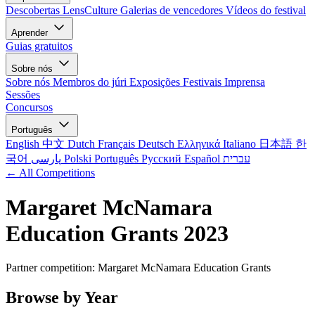
Descobertas LensCulture
Galerias de vencedores
Vídeos do festival
Aprender
Guias gratuitos
Sobre nós
Sobre nós
Membros do júri
Exposições
Festivais
Imprensa
Sessões
Concursos
Português
English
中文
Dutch
Français
Deutsch
Ελληνικά
Italiano
日本語
한
국어
پارسی
Polski
Português
Русский
Español
עברית
← All Competitions
Margaret McNamara
Education Grants 2023
Partner competition: Margaret McNamara Education Grants
Browse by Year