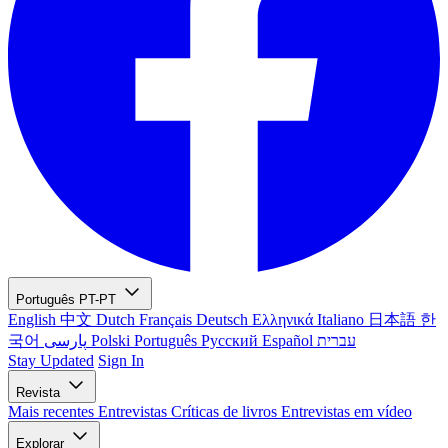
Português
PT-PT
English
中文
Dutch
Français
Deutsch
Ελληνικά
Italiano
日本語
한
국어
پارسی
Polski
Português
Русский
Español
עברית
Stay Updated
Sign In
Revista
Mais recentes
Entrevistas
Críticas de livros
Entrevistas em vídeo
Explorar