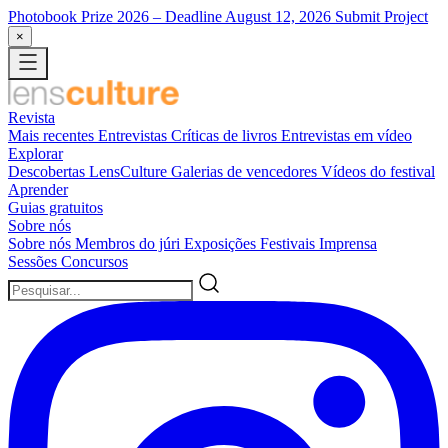
Photobook Prize 2026
– Deadline August 12, 2026
Submit Project
×
Revista
Mais recentes
Entrevistas
Críticas de livros
Entrevistas em vídeo
Explorar
Descobertas LensCulture
Galerias de vencedores
Vídeos do festival
Aprender
Guias gratuitos
Sobre nós
Sobre nós
Membros do júri
Exposições
Festivais
Imprensa
Sessões
Concursos