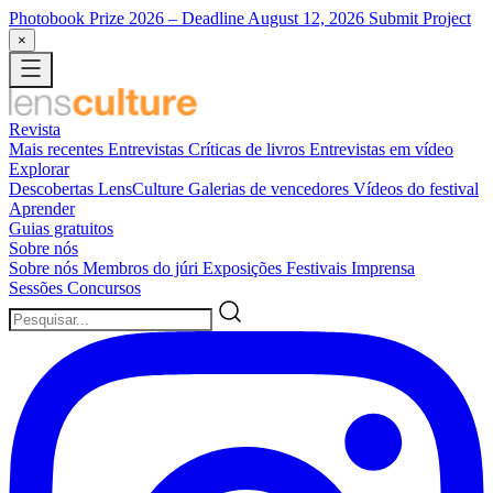
Photobook Prize 2026
– Deadline August 12, 2026
Submit Project
×
Revista
Mais recentes
Entrevistas
Críticas de livros
Entrevistas em vídeo
Explorar
Descobertas LensCulture
Galerias de vencedores
Vídeos do festival
Aprender
Guias gratuitos
Sobre nós
Sobre nós
Membros do júri
Exposições
Festivais
Imprensa
Sessões
Concursos