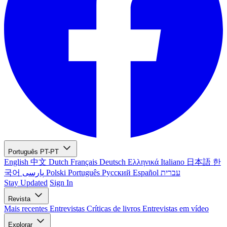
Português
PT-PT
English
中文
Dutch
Français
Deutsch
Ελληνικά
Italiano
日本語
한
국어
پارسی
Polski
Português
Русский
Español
עברית
Stay Updated
Sign In
Revista
Mais recentes
Entrevistas
Críticas de livros
Entrevistas em vídeo
Explorar