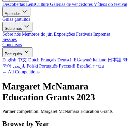
Descobertas LensCulture
Galerias de vencedores
Vídeos do festival
Aprender
Guias gratuitos
Sobre nós
Sobre nós
Membros do júri
Exposições
Festivais
Imprensa
Sessões
Concursos
Português
English
中文
Dutch
Français
Deutsch
Ελληνικά
Italiano
日本語
한
국어
پارسی
Polski
Português
Русский
Español
עברית
← All Competitions
Margaret McNamara
Education Grants 2023
Partner competition: Margaret McNamara Education Grants
Browse by Year