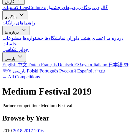
کاوش
گالری برندگان
ویدیوهای جشنواره
کشفیات LensCulture
یادگیری
راهنماهای رایگان
درباره ما
درباره ما
اعضای هیئت داوران
نمایشگاه‌ها
جشنواره‌ها
مطبوعات
جلسات
جوایز عکاسی
پارسی
English
中文
Dutch
Français
Deutsch
Ελληνικά
Italiano
日本語
한
עברית
Español
Русский
Português
Polski
پارسی
국어
← All Competitions
Medium Festival 2019
Partner competition: Medium Festival
Browse by Year
2019
2018
2017
2016