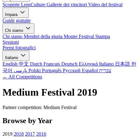
Scoperte LensCulture
Gallerie dei vincitori
Video del festival
Impara
Guide gratuite
Chi siamo
Chi siamo
Membri della giuria
Mostre
Festival
Stampa
Sessioni
Premi fotografici
Italiano
English
中文
Dutch
Français
Deutsch
Ελληνικά
Italiano
日本語
한
국어
پارسی
Polski
Português
Русский
Español
עברית
← All Competitions
Medium Festival 2019
Partner competition: Medium Festival
Browse by Year
2019
2018
2017
2016