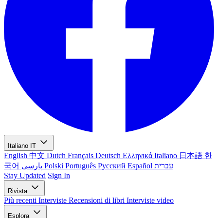
Italiano
IT
English
中文
Dutch
Français
Deutsch
Ελληνικά
Italiano
日本語
한
국어
پارسی
Polski
Português
Русский
Español
עברית
Stay Updated
Sign In
Rivista
Più recenti
Interviste
Recensioni di libri
Interviste video
Esplora