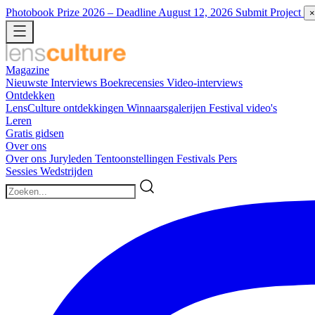
Photobook Prize 2026
– Deadline August 12, 2026
Submit Project
×
Magazine
Nieuwste
Interviews
Boekrecensies
Video-interviews
Ontdekken
LensCulture ontdekkingen
Winnaarsgalerijen
Festival video's
Leren
Gratis gidsen
Over ons
Over ons
Juryleden
Tentoonstellingen
Festivals
Pers
Sessies
Wedstrijden