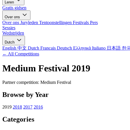
Leren
Gratis gidsen
Over ons
Over ons
Juryleden
Tentoonstellingen
Festivals
Pers
Sessies
Wedstrijden
Dutch
English
中文
Dutch
Français
Deutsch
Ελληνικά
Italiano
日本語
한
← All Competitions
Medium Festival 2019
Partner competition: Medium Festival
Browse by Year
2019
2018
2017
2016
Categories