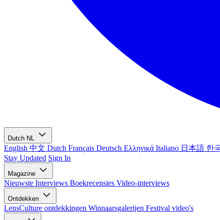
Dutch
NL
English
中文
Dutch
Français
Deutsch
Ελληνικά
Italiano
日本語
한
Stay Updated
Sign In
Magazine
Nieuwste
Interviews
Boekrecensies
Video-interviews
Ontdekken
LensCulture ontdekkingen
Winnaarsgalerijen
Festival video's