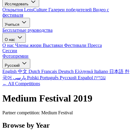
Исследовать
Открытия LensCulture
Галереи победителей
Видео с
фестиваля
Учиться
Бесплатные руководства
О нас
О нас
Члены жюри
Выставки
Фестивали
Пресса
Сессии
Фотопремии
Русский
English
中文
Dutch
Français
Deutsch
Ελληνικά
Italiano
日本語
한
국어
پارسی
Polski
Português
Русский
Español
עברית
← All Competitions
Medium Festival 2019
Partner competition: Medium Festival
Browse by Year