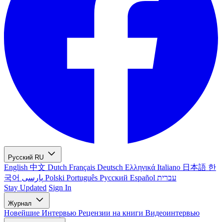
Русский
RU
English
中文
Dutch
Français
Deutsch
Ελληνικά
Italiano
日本語
한
국어
پارسی
Polski
Português
Русский
Español
עברית
Stay Updated
Sign In
Журнал
Новейшие
Интервью
Рецензии на книги
Видеоинтервью