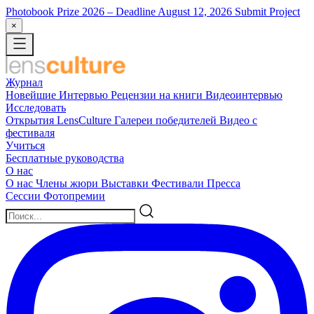
Photobook Prize 2026
– Deadline August 12, 2026
Submit Project
×
Журнал
Новейшие
Интервью
Рецензии на книги
Видеоинтервью
Исследовать
Открытия LensCulture
Галереи победителей
Видео с
фестиваля
Учиться
Бесплатные руководства
О нас
О нас
Члены жюри
Выставки
Фестивали
Пресса
Сессии
Фотопремии