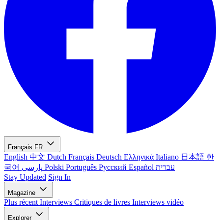
Français
FR
English
中文
Dutch
Français
Deutsch
Ελληνικά
Italiano
日本語
한
국어
پارسی
Polski
Português
Русский
Español
עברית
Stay Updated
Sign In
Magazine
Plus récent
Interviews
Critiques de livres
Interviews vidéo
Explorer