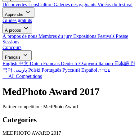
Découvertes LensCulture
Galeries des gagnants
Vidéos du festival
Apprendre
Guides gratuits
À propos
À propos de nous
Membres du jury
Expositions
Festivals
Presse
Sessions
Concours
Français
English
中文
Dutch
Français
Deutsch
Ελληνικά
Italiano
日本語
한
국어
پارسی
Polski
Português
Русский
Español
עברית
← All Competitions
MedPhoto Award 2017
Partner competition: MedPhoto Award
Categories
MEDPHOTO AWARD 2017