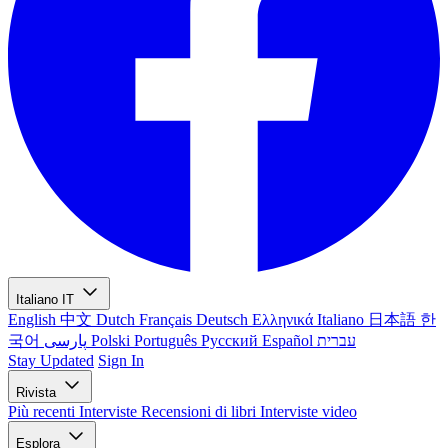
Italiano
IT
English
中文
Dutch
Français
Deutsch
Ελληνικά
Italiano
日本語
한
국어
پارسی
Polski
Português
Русский
Español
עברית
Stay Updated
Sign In
Rivista
Più recenti
Interviste
Recensioni di libri
Interviste video
Esplora