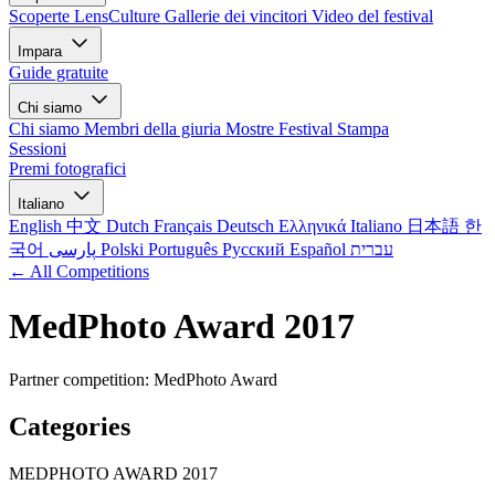
Scoperte LensCulture
Gallerie dei vincitori
Video del festival
Impara
Guide gratuite
Chi siamo
Chi siamo
Membri della giuria
Mostre
Festival
Stampa
Sessioni
Premi fotografici
Italiano
English
中文
Dutch
Français
Deutsch
Ελληνικά
Italiano
日本語
한
국어
پارسی
Polski
Português
Русский
Español
עברית
← All Competitions
MedPhoto Award 2017
Partner competition: MedPhoto Award
Categories
MEDPHOTO AWARD 2017