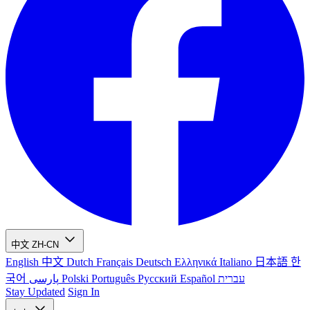
中文
ZH-CN
English
中文
Dutch
Français
Deutsch
Ελληνικά
Italiano
日本語
한
국어
پارسی
Polski
Português
Русский
Español
עברית
Stay Updated
Sign In