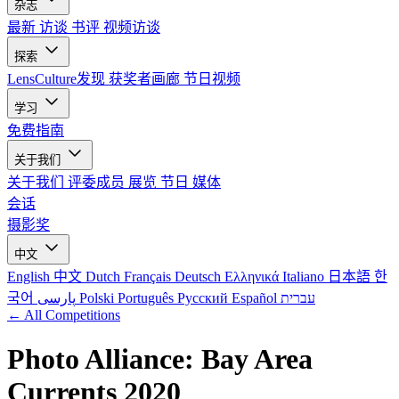
杂志
最新
访谈
书评
视频访谈
探索
LensCulture发现
获奖者画廊
节日视频
学习
免费指南
关于我们
关于我们
评委成员
展览
节日
媒体
会话
摄影奖
中文
English
中文
Dutch
Français
Deutsch
Ελληνικά
Italiano
日本語
한
국어
پارسی
Polski
Português
Русский
Español
עברית
← All Competitions
Photo Alliance: Bay Area
Currents 2020