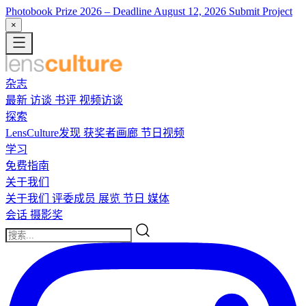
Photobook Prize 2026
– Deadline August 12, 2026
Submit Project
×
杂志
最新
访谈
书评
视频访谈
探索
LensCulture发现
获奖者画廊
节日视频
学习
免费指南
关于我们
关于我们
评委成员
展览
节日
媒体
会话
摄影奖