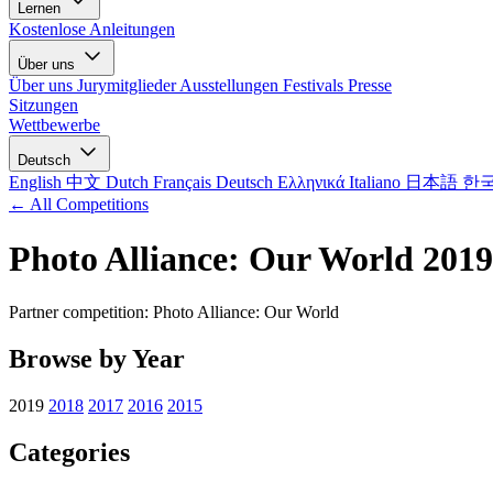
Lernen
Kostenlose Anleitungen
Über uns
Über uns
Jurymitglieder
Ausstellungen
Festivals
Presse
Sitzungen
Wettbewerbe
Deutsch
English
中文
Dutch
Français
Deutsch
Ελληνικά
Italiano
日本語
한
← All Competitions
Photo Alliance: Our World 2019
Partner competition: Photo Alliance: Our World
Browse by Year
2019
2018
2017
2016
2015
Categories