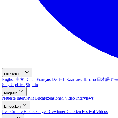
Deutsch
DE
English
中文
Dutch
Français
Deutsch
Ελληνικά
Italiano
日本語
한
Stay Updated
Sign In
Magazin
Neueste
Interviews
Buchrezensionen
Video-Interviews
Entdecken
LensCulture Entdeckungen
Gewinner-Galerien
Festival-Videos