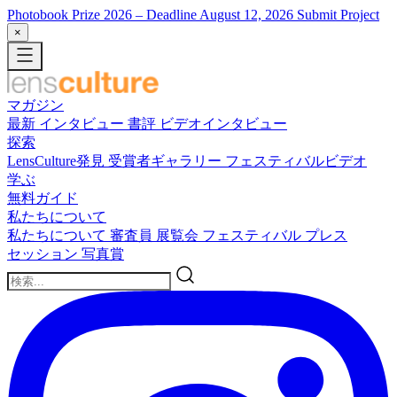
Photobook Prize 2026
– Deadline August 12, 2026
Submit Project
×
マガジン
最新
インタビュー
書評
ビデオインタビュー
探索
LensCulture発見
受賞者ギャラリー
フェスティバルビデオ
学ぶ
無料ガイド
私たちについて
私たちについて
審査員
展覧会
フェスティバル
プレス
セッション
写真賞