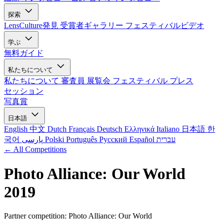
探索
LensCulture発見
受賞者ギャラリー
フェスティバルビデオ
学ぶ
無料ガイド
私たちについて
私たちについて
審査員
展覧会
フェスティバル
プレス
セッション
写真賞
日本語
English
中文
Dutch
Français
Deutsch
Ελληνικά
Italiano
日本語
한
국어
پارسی
Polski
Português
Русский
Español
עברית
← All Competitions
Photo Alliance: Our World
2019
Partner competition: Photo Alliance: Our World