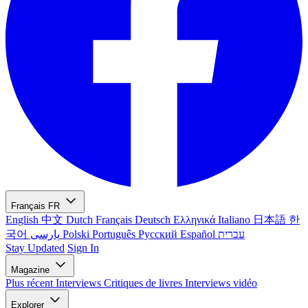
Français
FR
English
中文
Dutch
Français
Deutsch
Ελληνικά
Italiano
日本語
한
국어
پارسی
Polski
Português
Русский
Español
עברית
Stay Updated
Sign In
Magazine
Plus récent
Interviews
Critiques de livres
Interviews vidéo
Explorer