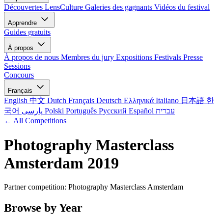
Découvertes LensCulture
Galeries des gagnants
Vidéos du festival
Apprendre
Guides gratuits
À propos
À propos de nous
Membres du jury
Expositions
Festivals
Presse
Sessions
Concours
Français
English
中文
Dutch
Français
Deutsch
Ελληνικά
Italiano
日本語
한
국어
پارسی
Polski
Português
Русский
Español
עברית
← All Competitions
Photography Masterclass
Amsterdam 2019
Partner competition: Photography Masterclass Amsterdam
Browse by Year