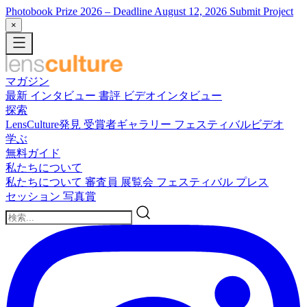
Photobook Prize 2026
– Deadline August 12, 2026
Submit Project
×
マガジン
最新
インタビュー
書評
ビデオインタビュー
探索
LensCulture発見
受賞者ギャラリー
フェスティバルビデオ
学ぶ
無料ガイド
私たちについて
私たちについて
審査員
展覧会
フェスティバル
プレス
セッション
写真賞