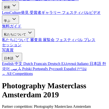
探索
LensCulture発見
受賞者ギャラリー
フェスティバルビデオ
学ぶ
無料ガイド
私たちについて
私たちについて
審査員
展覧会
フェスティバル
プレス
セッション
写真賞
日本語
English
中文
Dutch
Français
Deutsch
Ελληνικά
Italiano
日本語
한
국어
پارسی
Polski
Português
Русский
Español
עברית
← All Competitions
Photography Masterclass
Amsterdam 2019
Partner competition: Photography Masterclass Amsterdam