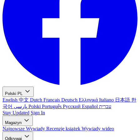
Polski
PL
English
中文
Dutch
Français
Deutsch
Ελληνικά
Italiano
日本語
한
국어
پارسی
Polski
Português
Русский
Español
עברית
Stay Updated
Sign In
Magazyn
Najnowsze
Wywiady
Recenzje książek
Wywiady wideo
Odkrywaj