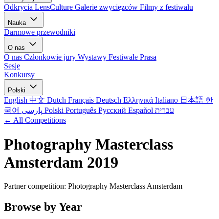
Odkrycia LensCulture
Galerie zwycięzców
Filmy z festiwalu
Nauka
Darmowe przewodniki
O nas
O nas
Członkowie jury
Wystawy
Festiwale
Prasa
Sesje
Konkursy
Polski
English
中文
Dutch
Français
Deutsch
Ελληνικά
Italiano
日本語
한
국어
پارسی
Polski
Português
Русский
Español
עברית
← All Competitions
Photography Masterclass
Amsterdam 2019
Partner competition: Photography Masterclass Amsterdam
Browse by Year