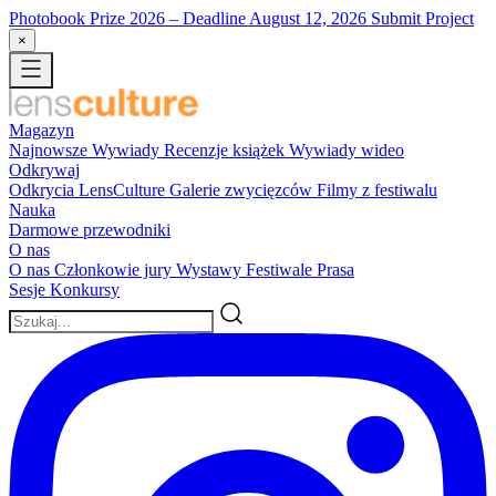
Photobook Prize 2026
– Deadline August 12, 2026
Submit Project
×
Magazyn
Najnowsze
Wywiady
Recenzje książek
Wywiady wideo
Odkrywaj
Odkrycia LensCulture
Galerie zwycięzców
Filmy z festiwalu
Nauka
Darmowe przewodniki
O nas
O nas
Członkowie jury
Wystawy
Festiwale
Prasa
Sesje
Konkursy