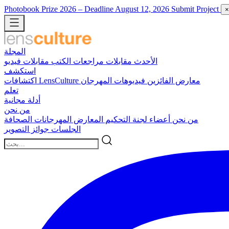
Photobook Prize 2026
– Deadline August 12, 2026
Submit Project
×
المجلة
الأحدث
مقابلات
مراجعات الكتب
مقابلات فيديو
استكشف
معارض الفائزين
فيديوهات المهرجان
اكتشافات LensCulture
تعلم
أدلة مجانية
من نحن
من نحن
أعضاء لجنة التحكيم
المعارض
المهرجانات
الصحافة
الجلسات
جوائز التصوير