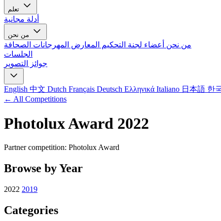
تعلم
أدلة مجانية
من نحن
من نحن
أعضاء لجنة التحكيم
المعارض
المهرجانات
الصحافة
الجلسات
جوائز التصوير
English
中文
Dutch
Français
Deutsch
Ελληνικά
Italiano
日本語
한
← All Competitions
Photolux Award 2022
Partner competition: Photolux Award
Browse by Year
2022
2019
Categories