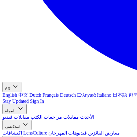
AR
English
中文
Dutch
Français
Deutsch
Ελληνικά
Italiano
日本語
한
Stay Updated
Sign In
المجلة
الأحدث
مقابلات
مراجعات الكتب
مقابلات فيديو
استكشف
معارض الفائزين
فيديوهات المهرجان
اكتشافات LensCulture