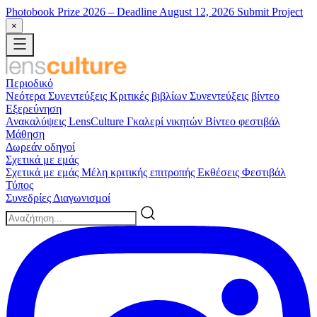
Photobook Prize 2026
– Deadline August 12, 2026
Submit Project
×
Περιοδικό
Νεότερα
Συνεντεύξεις
Κριτικές βιβλίων
Συνεντεύξεις βίντεο
Εξερεύνηση
Ανακαλύψεις LensCulture
Γκαλερί νικητών
Βίντεο φεστιβάλ
Μάθηση
Δωρεάν οδηγοί
Σχετικά με εμάς
Σχετικά με εμάς
Μέλη κριτικής επιτροπής
Εκθέσεις
Φεστιβάλ
Τύπος
Συνεδρίες
Διαγωνισμοί