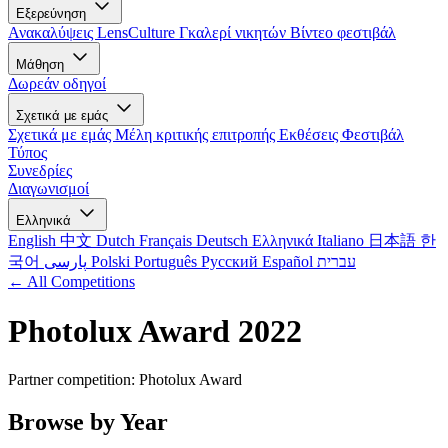
Εξερεύνηση
Ανακαλύψεις LensCulture
Γκαλερί νικητών
Βίντεο φεστιβάλ
Μάθηση
Δωρεάν οδηγοί
Σχετικά με εμάς
Σχετικά με εμάς
Μέλη κριτικής επιτροπής
Εκθέσεις
Φεστιβάλ
Τύπος
Συνεδρίες
Διαγωνισμοί
Ελληνικά
English
中文
Dutch
Français
Deutsch
Ελληνικά
Italiano
日本語
한
국어
پارسی
Polski
Português
Русский
Español
עברית
← All Competitions
Photolux Award 2022
Partner competition: Photolux Award
Browse by Year