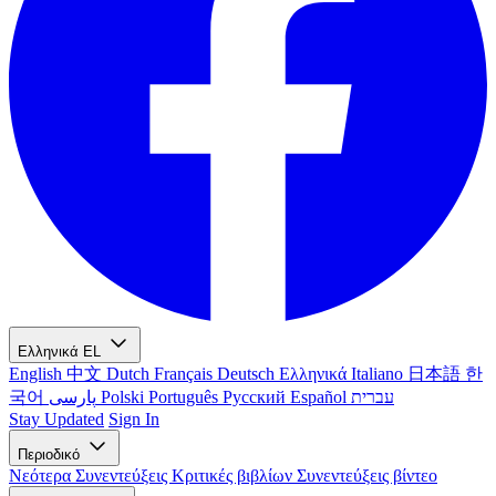
Ελληνικά
EL
English
中文
Dutch
Français
Deutsch
Ελληνικά
Italiano
日本語
한
국어
پارسی
Polski
Português
Русский
Español
עברית
Stay Updated
Sign In
Περιοδικό
Νεότερα
Συνεντεύξεις
Κριτικές βιβλίων
Συνεντεύξεις βίντεο