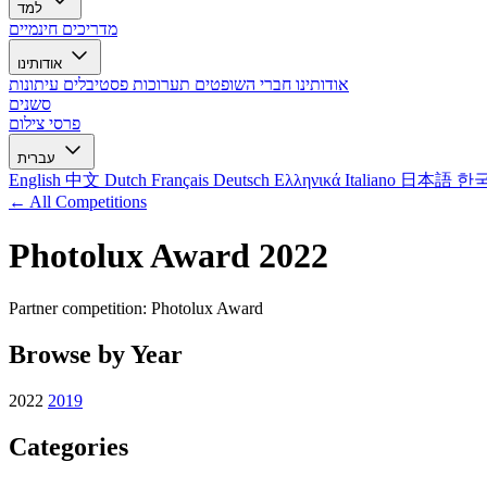
למד
מדריכים חינמיים
אודותינו
אודותינו
חברי השופטים
תערוכות
פסטיבלים
עיתונות
סשנים
פרסי צילום
עברית
English
中文
Dutch
Français
Deutsch
Ελληνικά
Italiano
日本語
한
← All Competitions
Photolux Award 2022
Partner competition: Photolux Award
Browse by Year
2022
2019
Categories