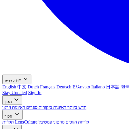
HE
עברית
English
中文
Dutch
Français
Deutsch
Ελληνικά
Italiano
日本語
한
Stay Updated
Sign In
מגזין
חדש ביותר
ראיונות
ביקורות ספרים
ראיונות וידאו
חקור
גלריות הזוכים
סרטוני פסטיבל
תגליות LensCulture