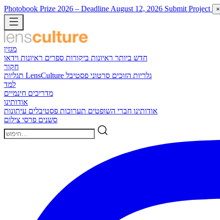
Photobook Prize 2026
– Deadline August 12, 2026
Submit Project
×
מגזין
חדש ביותר
ראיונות
ביקורות ספרים
ראיונות וידאו
חקור
גלריות הזוכים
סרטוני פסטיבל
תגליות LensCulture
למד
מדריכים חינמיים
אודותינו
אודותינו
חברי השופטים
תערוכות
פסטיבלים
עיתונות
סשנים
פרסי צילום