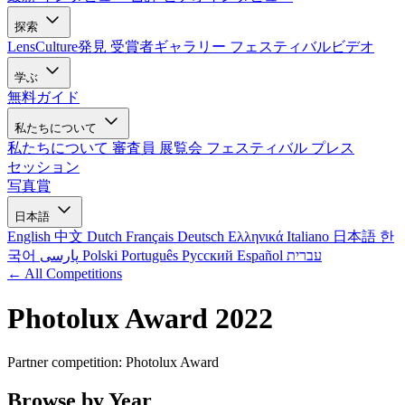
探索
LensCulture発見
受賞者ギャラリー
フェスティバルビデオ
学ぶ
無料ガイド
私たちについて
私たちについて
審査員
展覧会
フェスティバル
プレス
セッション
写真賞
日本語
English
中文
Dutch
Français
Deutsch
Ελληνικά
Italiano
日本語
한
국어
پارسی
Polski
Português
Русский
Español
עברית
← All Competitions
Photolux Award 2022
Partner competition: Photolux Award
Browse by Year