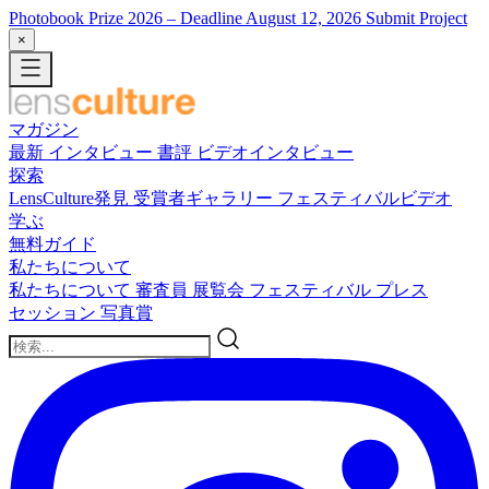
Photobook Prize 2026
– Deadline August 12, 2026
Submit Project
×
マガジン
最新
インタビュー
書評
ビデオインタビュー
探索
LensCulture発見
受賞者ギャラリー
フェスティバルビデオ
学ぶ
無料ガイド
私たちについて
私たちについて
審査員
展覧会
フェスティバル
プレス
セッション
写真賞