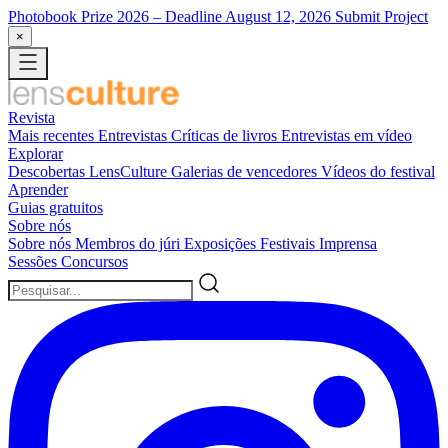
Photobook Prize 2026
– Deadline August 12, 2026
Submit Project
×
Revista
Mais recentes
Entrevistas
Críticas de livros
Entrevistas em vídeo
Explorar
Descobertas LensCulture
Galerias de vencedores
Vídeos do festival
Aprender
Guias gratuitos
Sobre nós
Sobre nós
Membros do júri
Exposições
Festivais
Imprensa
Sessões
Concursos