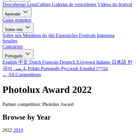
Descobertas LensCulture
Galerias de vencedores
Vídeos do festival
Aprender
Guias gratuitos
Sobre nós
Sobre nós
Membros do júri
Exposições
Festivais
Imprensa
Sessões
Concursos
Português
English
中文
Dutch
Français
Deutsch
Ελληνικά
Italiano
日本語
한
국어
پارسی
Polski
Português
Русский
Español
עברית
← All Competitions
Photolux Award 2022
Partner competition: Photolux Award
Browse by Year
2022
2019