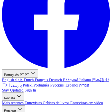
Português
PT-PT
English
中文
Dutch
Français
Deutsch
Ελληνικά
Italiano
日本語
한
국어
پارسی
Polski
Português
Русский
Español
עברית
Stay Updated
Sign In
Revista
Mais recentes
Entrevistas
Críticas de livros
Entrevistas em vídeo
Explorar