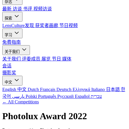
杂志
最新
访谈
书评
视频访谈
探索
LensCulture发现
获奖者画廊
节日视频
学习
免费指南
关于我们
关于我们
评委成员
展览
节日
媒体
会话
摄影奖
中文
English
中文
Dutch
Français
Deutsch
Ελληνικά
Italiano
日本語
한
국어
پارسی
Polski
Português
Русский
Español
עברית
← All Competitions
Photolux Award 2022