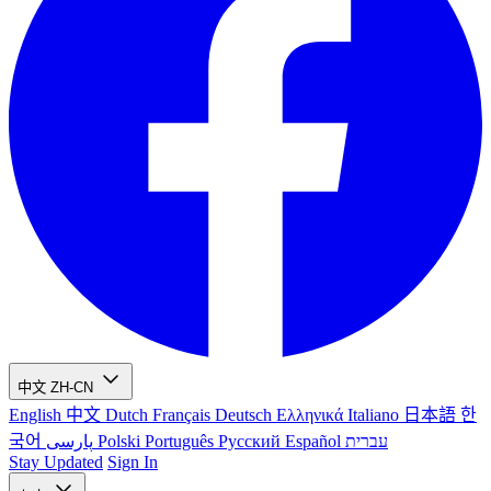
中文
ZH-CN
English
中文
Dutch
Français
Deutsch
Ελληνικά
Italiano
日本語
한
국어
پارسی
Polski
Português
Русский
Español
עברית
Stay Updated
Sign In