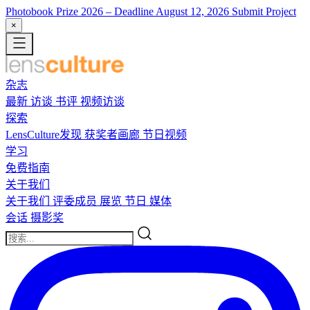
Photobook Prize 2026
– Deadline August 12, 2026
Submit Project
×
杂志
最新
访谈
书评
视频访谈
探索
LensCulture发现
获奖者画廊
节日视频
学习
免费指南
关于我们
关于我们
评委成员
展览
节日
媒体
会话
摄影奖