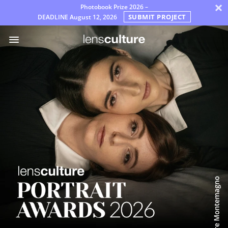
×
Photobook Prize 2026 –
SUBMIT PROJECT
DEADLINE
August 12, 2026
جوایز
مترجمان
پرسش‌های
متداول
قوانین
پارسی