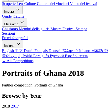
Scoperte LensCulture
Gallerie dei vincitori
Video del festival
Impara
Guide gratuite
Chi siamo
Chi siamo
Membri della giuria
Mostre
Festival
Stampa
Sessioni
Premi fotografici
Italiano
English
中文
Dutch
Français
Deutsch
Ελληνικά
Italiano
日本語
한
국어
پارسی
Polski
Português
Русский
Español
עברית
← All Competitions
Portraits of Ghana 2018
Partner competition: Portraits of Ghana
Browse by Year
2018
2017