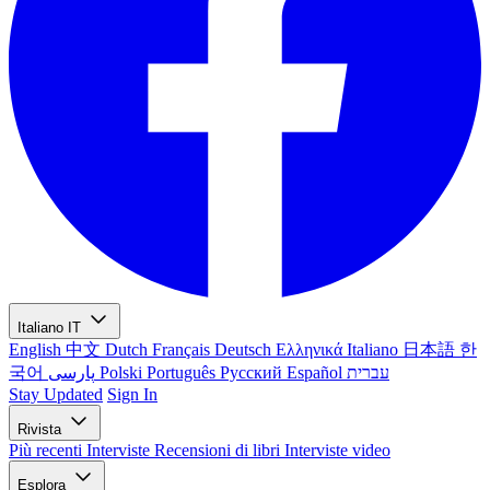
Italiano
IT
English
中文
Dutch
Français
Deutsch
Ελληνικά
Italiano
日本語
한
국어
پارسی
Polski
Português
Русский
Español
עברית
Stay Updated
Sign In
Rivista
Più recenti
Interviste
Recensioni di libri
Interviste video
Esplora