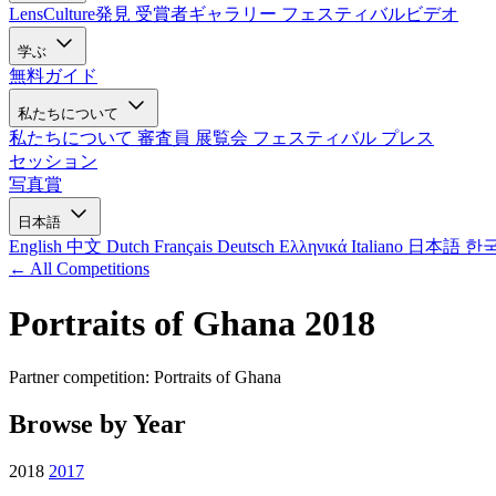
LensCulture発見
受賞者ギャラリー
フェスティバルビデオ
学ぶ
無料ガイド
私たちについて
私たちについて
審査員
展覧会
フェスティバル
プレス
セッション
写真賞
日本語
English
中文
Dutch
Français
Deutsch
Ελληνικά
Italiano
日本語
한
← All Competitions
Portraits of Ghana 2018
Partner competition: Portraits of Ghana
Browse by Year
2018
2017