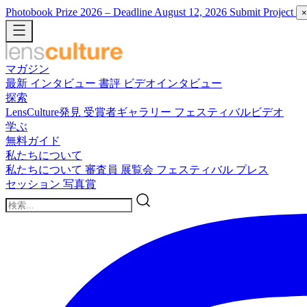
Photobook Prize 2026
– Deadline August 12, 2026
Submit Project
×
マガジン
最新
インタビュー
書評
ビデオインタビュー
探索
LensCulture発見
受賞者ギャラリー
フェスティバルビデオ
学ぶ
無料ガイド
私たちについて
私たちについて
審査員
展覧会
フェスティバル
プレス
セッション
写真賞