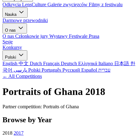
Odkrycia LensCulture
Galerie zwycięzców
Filmy z festiwalu
Nauka
Darmowe przewodniki
O nas
O nas
Członkowie jury
Wystawy
Festiwale
Prasa
Sesje
Konkursy
Polski
English
中文
Dutch
Français
Deutsch
Ελληνικά
Italiano
日本語
한
국어
پارسی
Polski
Português
Русский
Español
עברית
← All Competitions
Portraits of Ghana 2018
Partner competition: Portraits of Ghana
Browse by Year
2018
2017