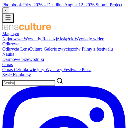
Photobook Prize 2026
– Deadline August 12, 2026
Submit Project
×
Magazyn
Najnowsze
Wywiady
Recenzje książek
Wywiady wideo
Odkrywaj
Odkrycia LensCulture
Galerie zwycięzców
Filmy z festiwalu
Nauka
Darmowe przewodniki
O nas
O nas
Członkowie jury
Wystawy
Festiwale
Prasa
Sesje
Konkursy