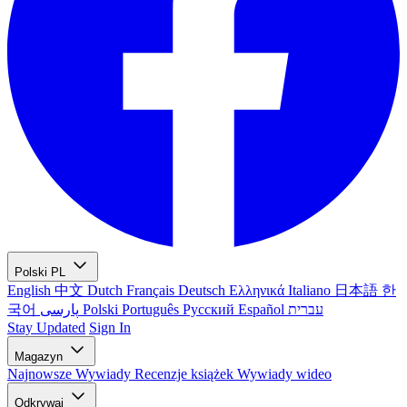
Polski
PL
English
中文
Dutch
Français
Deutsch
Ελληνικά
Italiano
日本語
한
국어
پارسی
Polski
Português
Русский
Español
עברית
Stay Updated
Sign In
Magazyn
Najnowsze
Wywiady
Recenzje książek
Wywiady wideo
Odkrywaj