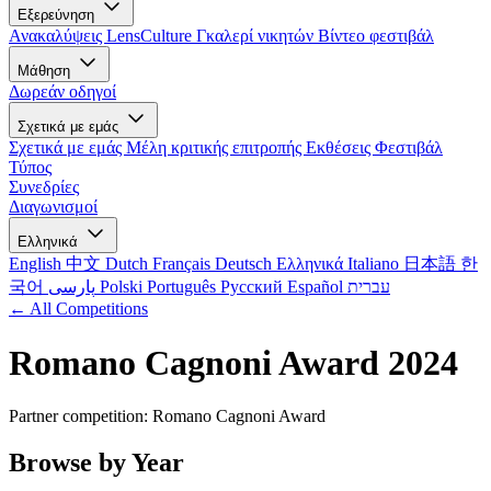
Εξερεύνηση
Ανακαλύψεις LensCulture
Γκαλερί νικητών
Βίντεο φεστιβάλ
Μάθηση
Δωρεάν οδηγοί
Σχετικά με εμάς
Σχετικά με εμάς
Μέλη κριτικής επιτροπής
Εκθέσεις
Φεστιβάλ
Τύπος
Συνεδρίες
Διαγωνισμοί
Ελληνικά
English
中文
Dutch
Français
Deutsch
Ελληνικά
Italiano
日本語
한
국어
پارسی
Polski
Português
Русский
Español
עברית
← All Competitions
Romano Cagnoni Award 2024
Partner competition: Romano Cagnoni Award
Browse by Year