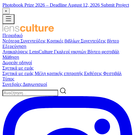
Photobook Prize 2026
– Deadline August 12, 2026
Submit Project
×
Περιοδικό
Νεότερα
Συνεντεύξεις
Κριτικές βιβλίων
Συνεντεύξεις βίντεο
Εξερεύνηση
Ανακαλύψεις LensCulture
Γκαλερί νικητών
Βίντεο φεστιβάλ
Μάθηση
Δωρεάν οδηγοί
Σχετικά με εμάς
Σχετικά με εμάς
Μέλη κριτικής επιτροπής
Εκθέσεις
Φεστιβάλ
Τύπος
Συνεδρίες
Διαγωνισμοί