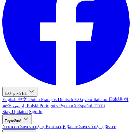
Ελληνικά
EL
English
中文
Dutch
Français
Deutsch
Ελληνικά
Italiano
日本語
한
국어
پارسی
Polski
Português
Русский
Español
עברית
Stay Updated
Sign In
Περιοδικό
Νεότερα
Συνεντεύξεις
Κριτικές βιβλίων
Συνεντεύξεις βίντεο