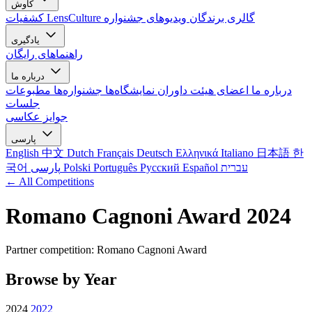
کاوش
گالری برندگان
ویدیوهای جشنواره
کشفیات LensCulture
یادگیری
راهنماهای رایگان
درباره ما
درباره ما
اعضای هیئت داوران
نمایشگاه‌ها
جشنواره‌ها
مطبوعات
جلسات
جوایز عکاسی
پارسی
English
中文
Dutch
Français
Deutsch
Ελληνικά
Italiano
日本語
한
עברית
Español
Русский
Português
Polski
پارسی
국어
← All Competitions
Romano Cagnoni Award 2024
Partner competition: Romano Cagnoni Award
Browse by Year
2024
2022